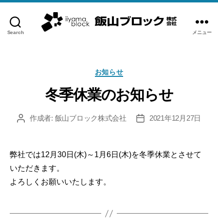
Search
メニュー
飯
山
ブ
カ
ロ
お知らせ
テ
ッ
ゴ
冬季休業のお知らせ
ク
リ
株
ー
作成者:
飯山ブロック株式会社
2021年12月27日
式
投
投
稿
稿
会
者
日
社
弊社では12月30日(木)～1月6日(木)を冬季休業とさせて
いただきます。
よろしくお願いいたします。