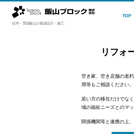
TOP
飯
信州・雪国飯山の建築設計・施工
山
ブ
ロ
リフォ
ッ
ク
株
式
空き家、空き店舗の老朽
会
用等もご相談ください。
社
若い方の移住だけでなく
域の福祉ニーズとのマッ
関係機関等と連携の上、